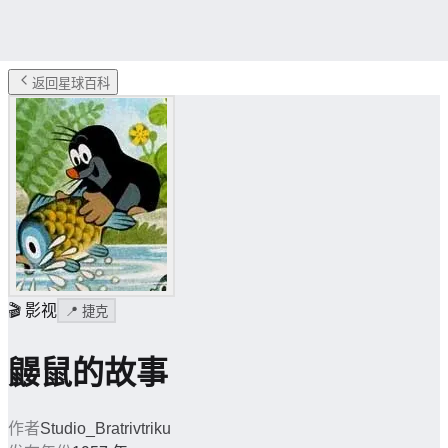
返回星球百科
🎬
影视
📍
捷克
鼹鼠的故事
作者
Studio_Bratrivtriku