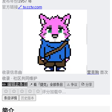
发布年份
1957 年
官方链接
🔗
tv.cctv.com
收录信息
由
里克狗
首次
收录 · 社区共同维护
✏️
编辑此条目
📍
看「捷克」全部条目
⚠️
争议
分享
评分加载中…
条目详情
历史版本
简介