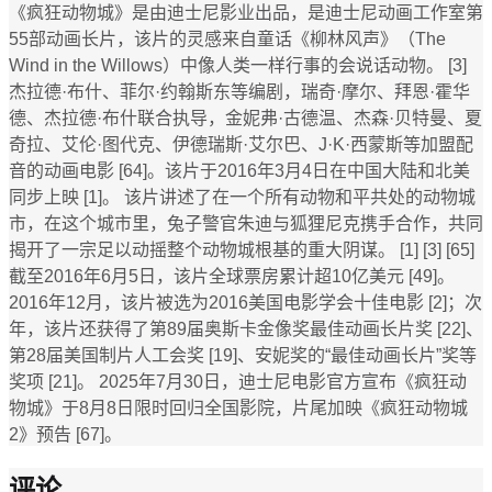
《疯狂动物城》是由迪士尼影业出品，是迪士尼动画工作室第
55部动画长片，该片的灵感来自童话《柳林风声》（The
Wind in the Willows）中像人类一样行事的会说话动物。 [3]
杰拉德·布什、菲尔·约翰斯东等编剧，瑞奇·摩尔、拜恩·霍华
德、杰拉德·布什联合执导，金妮弗·古德温、杰森·贝特曼、夏
奇拉、艾伦·图代克、伊德瑞斯·艾尔巴、J·K·西蒙斯等加盟配
音的动画电影 [64]。该片于2016年3月4日在中国大陆和北美
同步上映 [1]。 该片讲述了在一个所有动物和平共处的动物城
市，在这个城市里，兔子警官朱迪与狐狸尼克携手合作，共同
揭开了一宗足以动摇整个动物城根基的重大阴谋。 [1] [3] [65]
截至2016年6月5日，该片全球票房累计超10亿美元 [49]。
2016年12月，该片被选为2016美国电影学会十佳电影 [2]；次
年，该片还获得了第89届奥斯卡金像奖最佳动画长片奖 [22]、
第28届美国制片人工会奖 [19]、安妮奖的“最佳动画长片”奖等
奖项 [21]。 2025年7月30日，迪士尼电影官方宣布《疯狂动
物城》于8月8日限时回归全国影院，片尾加映《疯狂动物城
2》预告 [67]。
评论