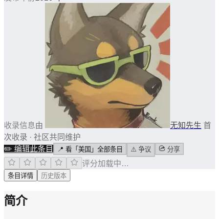
收录信息
由
无知先生
首
次收录 · 社区共同维护
✏️
编辑此条目
📍
看「美国」全部条目
⚠️
争议
分享
评分加载中…
条目详情
历史版本
简介