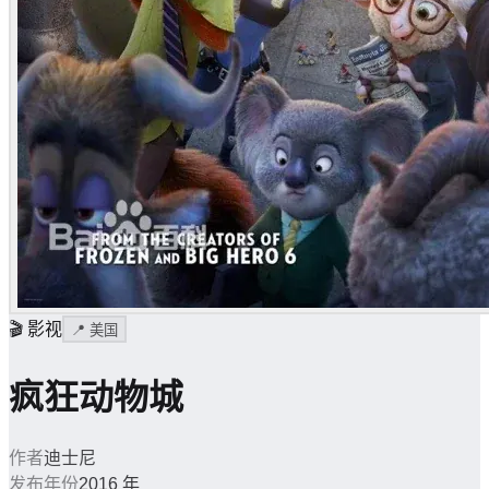
🎬
影视
📍
美国
疯狂动物城
作者
迪士尼
发布年份
2016 年