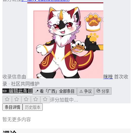
收录信息
由
咪唑
首次收
录 · 社区共同维护
✏️
编辑此条目
📍
看「广西」全部条目
⚠️
争议
分享
评分加载中…
条目详情
历史版本
暂无更多内容