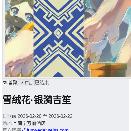
📅
兽聚
已结束
📍
广西
雪绒花·银漪吉笙
日期
📅
2026-02-20 至 2026-02-22
场地
📍
南宁万丽酒店
官方链接
🔗
furry-edelweiss.com