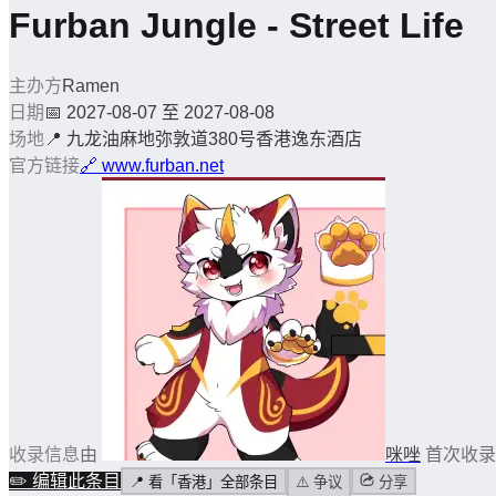
Furban Jungle - Street Life
主办方
Ramen
日期
📅
2027-08-07 至 2027-08-08
场地
📍
九龙油麻地弥敦道380号香港逸东酒店
官方链接
🔗
www.furban.net
收录信息
由
咪唑
首次收录
✏️
编辑此条目
📍
看「香港」全部条目
⚠️
争议
分享