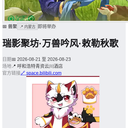
📅
兽聚
即将举办
📍
内蒙古
瑞影聚坊·万兽吟风·敕勒秋歌
日期
📅
2026-08-21 至 2026-08-23
场地
📍
呼和浩特青资云川酒店
官方链接
🔗
space.bilibili.com