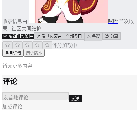
收录信息
由
咪唑
首次收
录 · 社区共同维护
✏️
编辑此条目
📍
看「内蒙古」全部条目
⚠️
争议
分享
评分加载中…
条目详情
历史版本
暂无更多内容
评论
发送
加载评论…