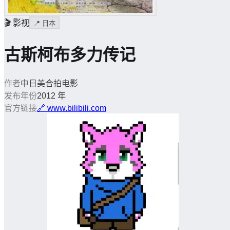
🎬
影视
📍
日本
古斯柯布多力传记
作者
中日美合拍电影
发布年份
2012 年
官方链接
🔗
www.bilibili.com