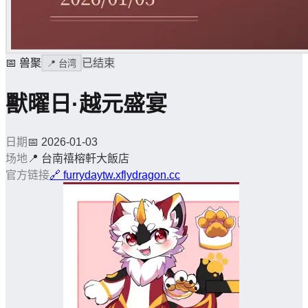
📅
兽聚
已结束
📍
台湾
獸曜日·越元盛宴
日期
📅
2026-01-03
场地
📍
台南禧榕軒大飯店
官方链接
🔗
furrydaytw.xflydragon.cc