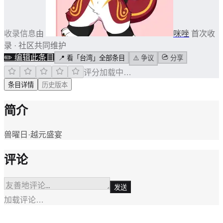
收录信息
由
咪唑
首次收
录 · 社区共同维护
✏️
编辑此条目
📍
看「台湾」全部条目
⚠️
争议
分享
评分加载中…
条目详情
历史版本
简介
兽曜日·越元盛宴
评论
发送
加载评论…