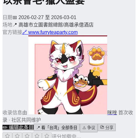
以茶會毛·獵人盛宴
日期
📅
2026-02-27 至 2026-03-01
场地
📍
高雄市立圖書館總館/高雄承億酒店
官方链接
🔗
www.furryteaparty.com
收录信息
由
咪唑
首次收
录 · 社区共同维护
✏️
编辑此条目
📍
看「台湾」全部条目
⚠️
争议
分享
评分加载中…