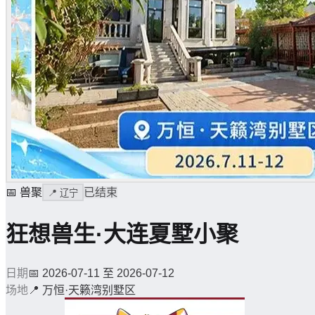
📅
兽聚
已结束
📍
辽宁
狂想兽生·大连夏墅小聚
日期
📅
2026-07-11 至 2026-07-12
场地
📍
万恒·天籁湾别墅区