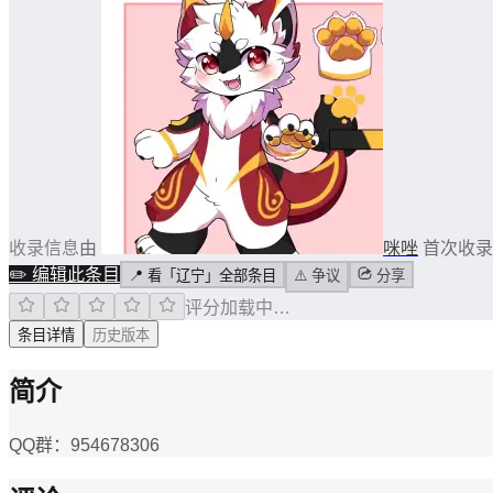
收录信息
由
咪唑
首次收录
✏️
编辑此条目
📍
看「辽宁」全部条目
⚠️
争议
分享
评分加载中…
条目详情
历史版本
简介
QQ群：954678306