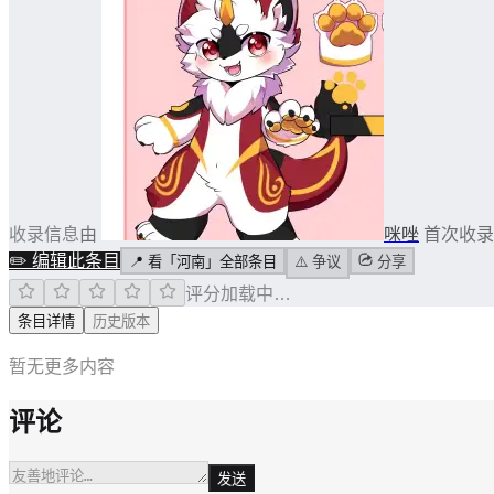
收录信息
由
咪唑
首次收录
✏️
编辑此条目
📍
看「河南」全部条目
⚠️
争议
分享
评分加载中…
条目详情
历史版本
暂无更多内容
评论
发送