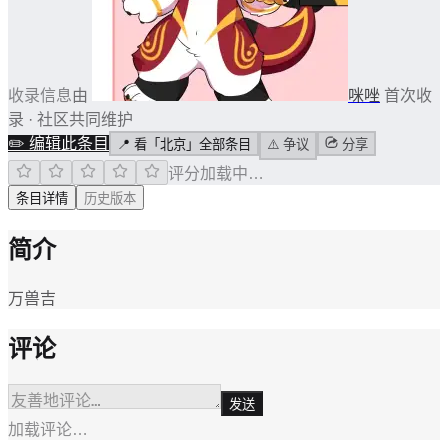
收录信息
由
咪唑
首次收
录 · 社区共同维护
✏️
编辑此条目
📍
看「北京」全部条目
⚠️
争议
分享
评分加载中…
条目详情
历史版本
简介
万兽吉
评论
发送
加载评论…